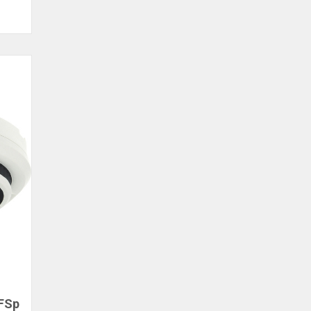
l
FSp