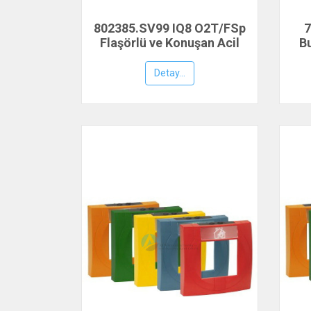
802385.SV99 IQ8 O2T/FSp
7
Flaşörlü ve Konuşan Acil
B
Anonslu Duman Dedektörü,
ESSER by Honeywell
Detay...