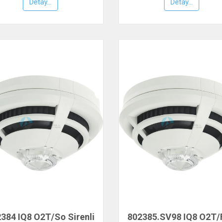
ESSER by Honeywel
Detay...
Detay...
384 IQ8 O2T/So Sirenli
802385.SV98 IQ8 O2T/