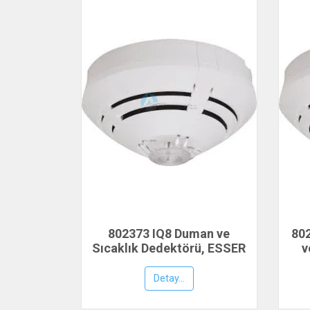
802373 IQ8 Duman ve
80
Sıcaklık Dedektörü, ESSER
v
by Honeywell
Detay...