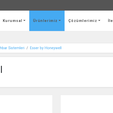
ik ve Servis Hizmetleri Limited Şirketi
Kurumsal
Ürünlerimiz
Çözümlerimiz
İl
hbar Sistemleri
Esser by Honeywell
l