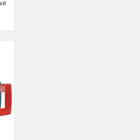
cil
örü,
l