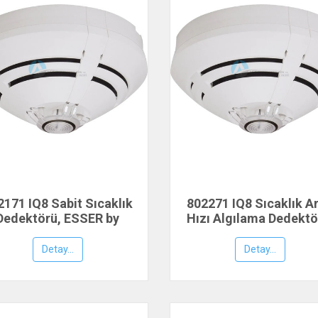
2171 IQ8 Sabit Sıcaklık
802271 IQ8 Sıcaklık Ar
Dedektörü, ESSER by
Hızı Algılama Dedektö
Honeywell
ESSER by Honeywel
Detay...
Detay...