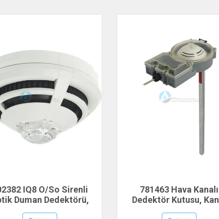
02382 IQ8 O/So Sirenli
781463 Hava Kanalı
tik Duman Dedektörü,
Dedektör Kutusu, Kan
ESSER by Honeywell
Tipi(LKM) Dedektör iç