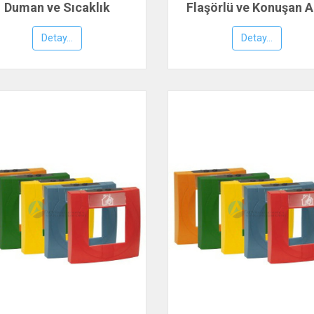
Duman ve Sıcaklık
Flaşörlü ve Konuşan A
Dedektörü, ESSER by
Anonslu Duman Dedekt
Honeywell
ESSER by Honeywel
Detay...
Detay...