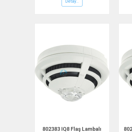
Honeywell
Detay...
802383 IQ8 Flaş Lambalı
802