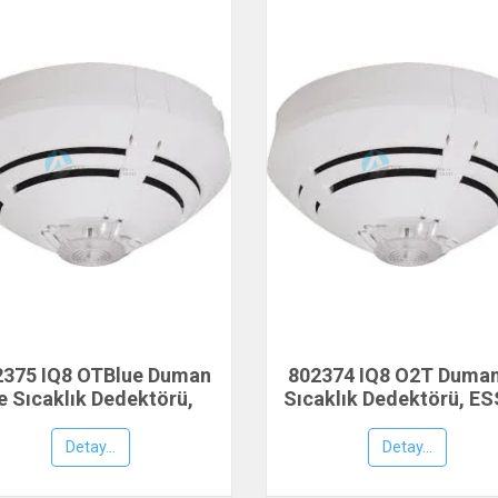
2375 IQ8 OTBlue Duman
802374 IQ8 O2T Duman
e Sıcaklık Dedektörü,
Sıcaklık Dedektörü, E
ESSER by Honeywell
by Honeywell
Detay...
Detay...