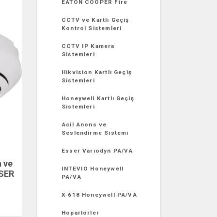
EATON COOPER Fire
CCTV ve Kartlı Geçiş
Kontrol Sistemleri
CCTV IP Kamera
Sistemleri
Hikvision Kartlı Geçiş
Sistemleri
Honeywell Kartlı Geçiş
Sistemleri
Acil Anons ve
Seslendirme Sistemi
Esser Variodyn PA/VA
 ve
INTEVIO Honeywell
SSER
PA/VA
X-618 Honeywell PA/VA
Hoparlörler