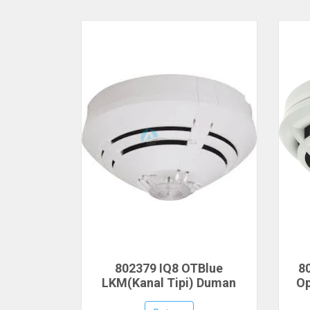
802379 IQ8 OTBlue
8
LKM(Kanal Tipi) Duman
Op
Dedektörü, ESSER by