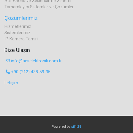
Acil Anons ve Seslendirme Sistemi
Tamamlayıcı Sistemler ve Çözümler
Çözümlerimiz
Hizmetlerimiz
Sistemlerimiz
IP Kamera Tamiri
Bize Ulaşın
info@acselektronik.com.tr
+90 (212) 438-59-35
İletişim
Powered by
pif128