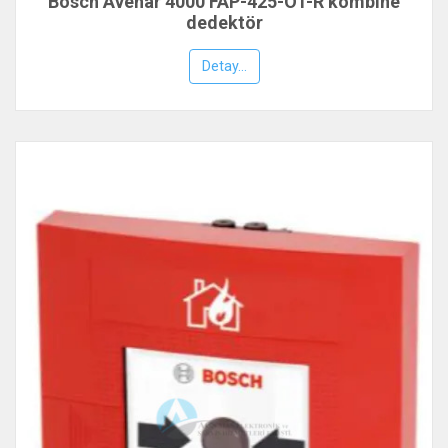
Bosch Avenar 4000 FAP-425-OT-R kombine
dedektör
Detay...