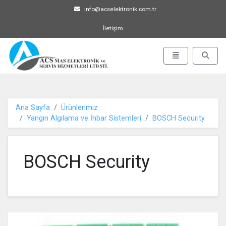
info@acselektronik.com.tr
İletişim
ACS MAS Elektronik ve Servis 
Menü Aç-Kapat
Arama 
Ana Sayfa
Ürünlerimiz
Yangın Algılama ve İhbar Sistemleri
BOSCH Security
BOSCH Security