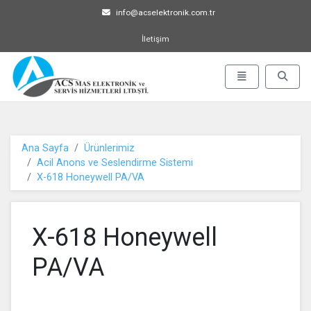
info@acselektronik.com.tr
İletişim
ACS MAS Elektronik ve Servis 
Menü Aç-Kapat
Arama 
Ana Sayfa
Ürünlerimiz
Acil Anons ve Seslendirme Sistemi
X-618 Honeywell PA/VA
X-618 Honeywell
PA/VA